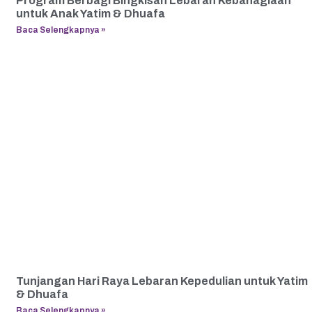
Program Berbagi Bingkisan Lebaran Kebahagiaan
untuk Anak Yatim & Dhuafa
Baca Selengkapnya »
Tunjangan Hari Raya Lebaran Kepedulian untuk Yatim
& Dhuafa
Baca Selengkapnya »