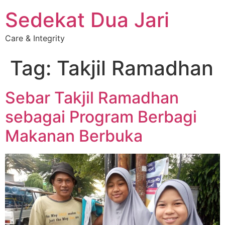
Sedekat Dua Jari
Care & Integrity
Tag:
Takjil Ramadhan
Sebar Takjil Ramadhan
sebagai Program Berbagi
Makanan Berbuka