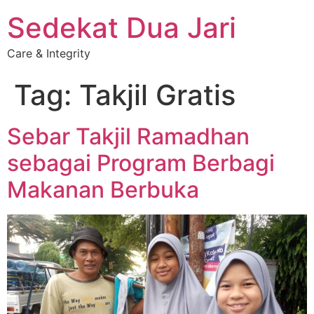
Sedekat Dua Jari
Care & Integrity
Tag:
Takjil Gratis
Sebar Takjil Ramadhan
sebagai Program Berbagi
Makanan Berbuka