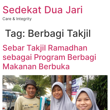
Sedekat Dua Jari
Care & Integrity
Tag:
Berbagi Takjil
Sebar Takjil Ramadhan
sebagai Program Berbagi
Makanan Berbuka