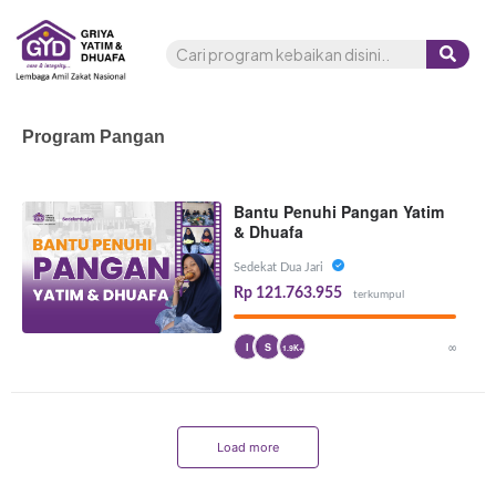
Program Pangan
Bantu Penuhi Pangan Yatim
& Dhuafa
Sedekat Dua Jari
Rp 121.763.955
terkumpul
∞
I
S
1.9K+
Load more