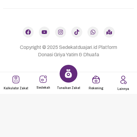
Dibuat oleh
Mulaiweb.com
Donasii.com
dan
Mitra Fundraising
–
Digital Fundraising
Copyright © 2025
Sedekatduajari.id
Platform
Donasi
Griya Yatim & Dhuafa
Sedekah
Tunaikan Zakat
Kalkulator Zakat
Rekening
Lainnya