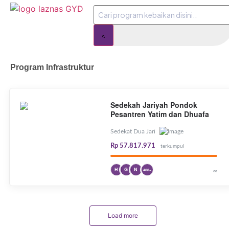
Program Infrastruktur
Sedekah Jariyah Pondok
Pesantren Yatim dan Dhuafa
Sedekat Dua Jari
Rp 57.817.971
terkumpul
H
G
N
∞
488+
Load more