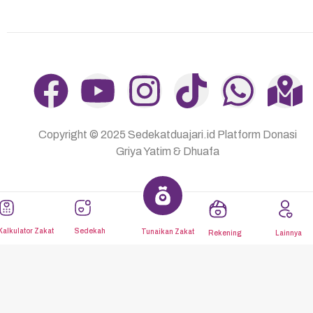
Dibuat oleh
Mulaiweb.com
Donasii.com
dan
Mitra Fundraising
–
Digital Fundraising
Copyright © 2025
Sedekatduajari.id
Platform Donasi
Griya Yatim & Dhuafa
Kalkulator Zakat
Sedekah
Tunaikan Zakat
Rekening
Lainnya